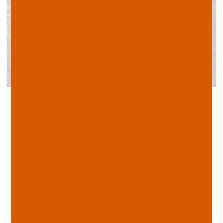
Chocolat riche en magnésium, vrai ou faux?
Marre d’entendre à la télé et ailleurs qu’en
mangeant du chocolat noir on fait le plein de
magnésium ! Ce n’est pas complètement faux mais
pas complètement vrai non plus…Alors une fois
pour toute mettons les choses à plat et jugez par
vous même!
LIRE LA SUITE »