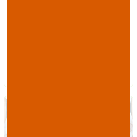
Le sel dans nos assiettes
Les français consomment en moyenne 10g de sel
par jour, les hautes instances en nutrition nous
conseillent de diminuer cette consommation aux
environs de 6 à 7g par jour mais notons qu’une
consommation de 2g par jour semble suffisante.
En un mot, nos apports dépassent largement nos
besoins et il est important de les surveiller.
LIRE LA SUITE »