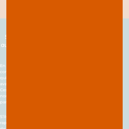
la diététique
Stop aux régimes “YOYO” et
aux compléments alimentaires
inutiles
En 20 ans d’expérience, j’ai eu en
consultation de nombreuses personnes
qui ont entrepris régimes sur régimes
avant de venir me voir.
Ces régimes se faisaient au prix de
nombreuses privations, entrainaient
parfois des carences alimentaires.
S’ils se soldaient par une perte de poids
rapide, la conséquence était une reprise
de poids tout aussi rapide à la fin du