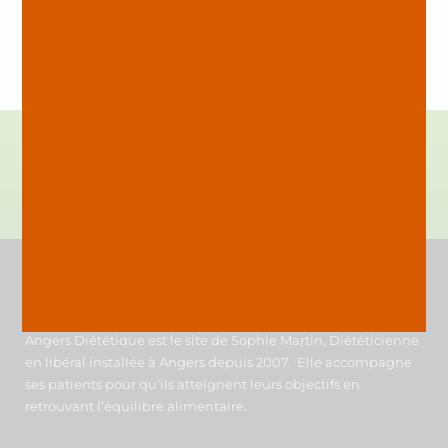
Besoin d'aide pour améliorer votre
alimentation?
Appelez-moi : 02.41.27.16.11
A propos
Angers Diététique est le site de Sophie Martin, Diététicienne
en libéral installée à Angers depuis 2007. Elle accompagne
ses patients pour qu’ils atteignent leurs objectifs en
retrouvant l’équilibre alimentaire.