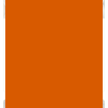
Les fibres dans notre alimentation
La consommation moyenne de fibres pour un
français est de 15 à 22g par jour alors qu’on
conseille environ 30g par jour pour un adulte . Ce
n’est donc pas étonnant qu’on entende souvent
qu’il est nécessaire d’augmenter notre
consommation de fibres.
Mais savez vous réellement à quoi servent les fibres
et quels sont les aliments riches en fibres?
LIRE LA SUITE »