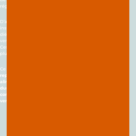
régime et en quantité plus importante!
D’autres patients sont passés par des
instituts (employant pourtant des
diététiciennes) dont l’objectif est de
vendre des compléments alimentaires.
Ces derniers sont très coûteux et dans la
plupart des cas totalement inutiles.
Ce que je vous propose, c’est de
reprendre en main votre équilibre
alimentaire, pour vous passer
durablement de régimes et
compléments alimentaires (je n’en
vends pas)… tout naturellement.