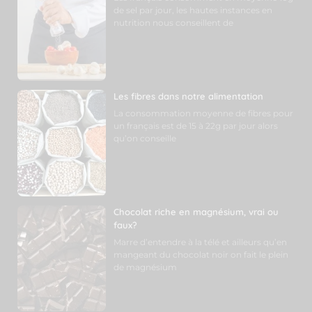
de sel par jour, les hautes instances en
nutrition nous conseillent de
Les fibres dans notre alimentation
La consommation moyenne de fibres pour
un français est de 15 à 22g par jour alors
qu’on conseille
Chocolat riche en magnésium, vrai ou
faux?
Marre d’entendre à la télé et ailleurs qu’en
mangeant du chocolat noir on fait le plein
de magnésium