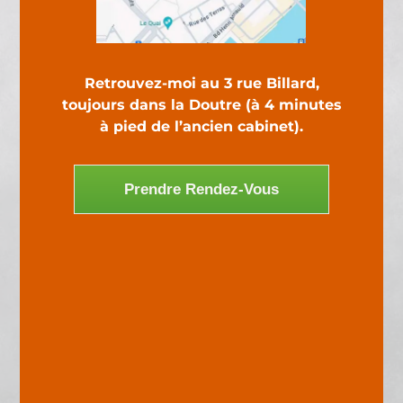
diététique sur Angers
20
Retrouvez-moi au 3 rue Billard,
toujours dans la Doutre (à 4 minutes
à pied de l’ancien cabinet).
années d'expérience
15
Prendre Rendez-Vous
ans de libéral à Angers
3 600
+
patients accompagnés