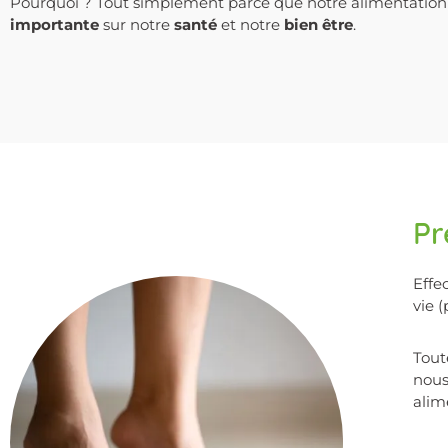
Pourquoi ? Tout simplement parce que notre alimentatio
importante
sur notre
santé
et notre
bien être
.
Pr
Effe
vie 
Tout
nous
alim