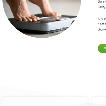
Se n
long
Nous
cett
doiv
P