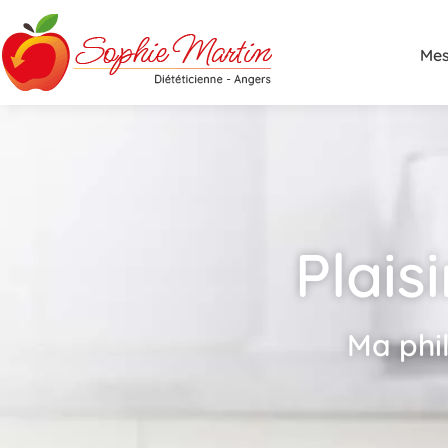
Mes
Plais
Ma phil