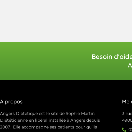
Besoin d'aid
A
A propos
Me 
Angers Diététique est le site de Sophie Martin,
3 rue
Diététicienne en libéral installée à Angers depuis
4900
2007. Elle accompagne ses patients pour qu’ils
0