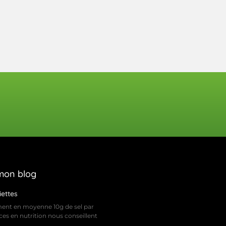
 mon blog
iettes
ent en moyenne 10g de sel par
nces en nutrition nous conseillent