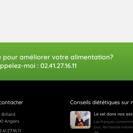
e pour améliorer votre alimentation?
ppelez-moi : 02.41.27.16.11
contacter
Conseils diététiques sur
Le sel dans nos ass
 Billard
0 Angers
Les français consomm
jour, les hautes insta
2.41.27.16.11
de