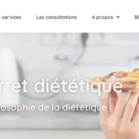
 services
Les consultations
A propos
B
ir et diététique
osophie de la diététique