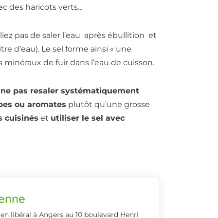
vec des haricots verts…
iez pas de saler l’eau après ébullition et
itre d’eau). Le sel forme ainsi « une
 minéraux de fuir dans l’eau de cuisson.
e
ne pas resaler systématiquement
rbes ou aromates
plutôt qu’une grosse
 cuisinés
et
utiliser le sel avec
ienne
 en libéral à Angers au 10 boulevard Henri