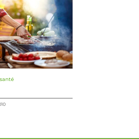
 santé
010