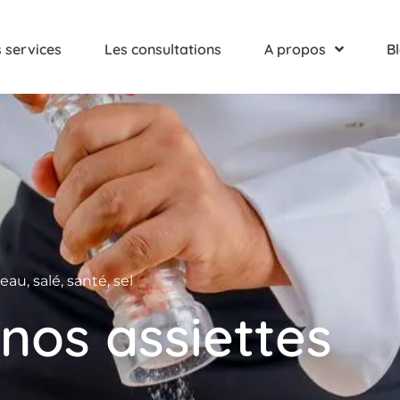
 services
Les consultations
A propos
B
eau
,
salé
,
santé
,
sel
 nos assiettes