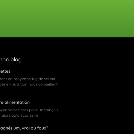
 mon blog
iettes
ent en moyenne 10g de sel par
nces en nutrition nous conseillent
re alimentation
nne de fibres pour un français
r alors qu’on conseille
magnésium, vrai ou faux?