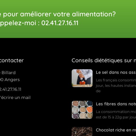
e pour améliorer votre alimentation?
ppelez-moi : 02.41.27.16.11
contacter
Conseils diététiques sur
Le sel dans nos ass
 Billard
0 Angers
Les français consomm
jour, les hautes insta
2.41.27.16.11
de
'écrire un mail
Les fibres dans not
La consommation moye
est de 15 à 22g par jou
Chocolat riche en 