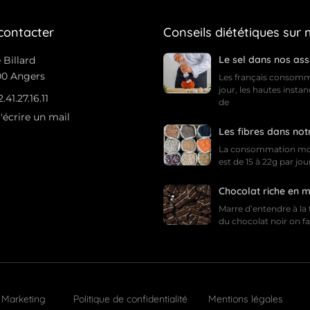
contacter
Conseils diététiques sur
Le sel dans nos ass
 Billard
0 Angers
Les français consomm
jour, les hautes insta
2.41.27.16.11
de
'écrire un mail
Les fibres dans not
La consommation moye
est de 15 à 22g par jou
Chocolat riche en 
Marre d’entendre à la 
du chocolat noir on f
o Marketing
Politique de confidentialité
Mentions légales