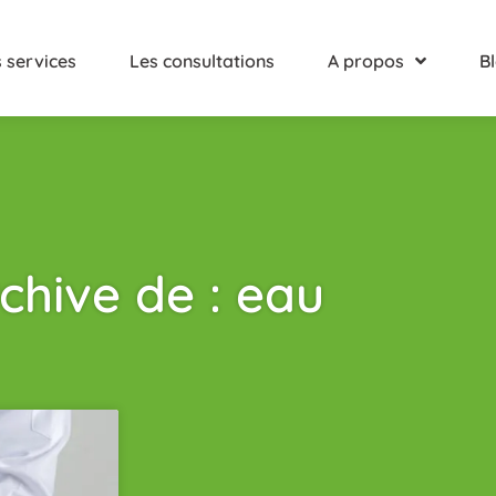
 services
Les consultations
A propos
B
chive de : eau