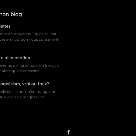
 mon blog
iettes
ent en moyenne 10g de sel par
nces en nutrition nous conseillent
re alimentation
nne de fibres pour un français
r alors qu’on conseille
magnésium, vrai ou faux?
télé et ailleurs qu’en mangeant
ait le plein de magnésium