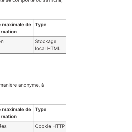
te se comporte ou s’affiche,
 maximale de
Type
rvation
on
Stockage
local HTML
e manière anonyme, à
 maximale de
Type
rvation
ées
Cookie HTTP