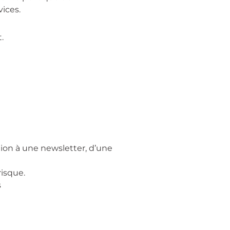
vices.
.
on à une newsletter, d’une
isque.
s