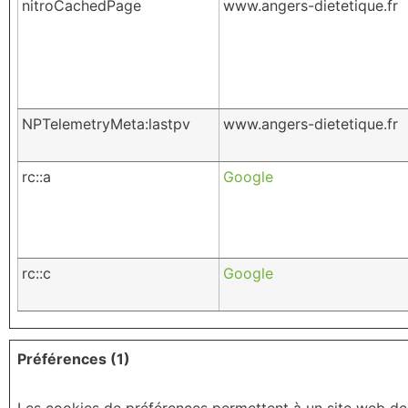
nitroCachedPage
www.angers-dietetique.fr
NPTelemetryMeta:lastpv
www.angers-dietetique.fr
rc::a
Google
rc::c
Google
Préférences (1)